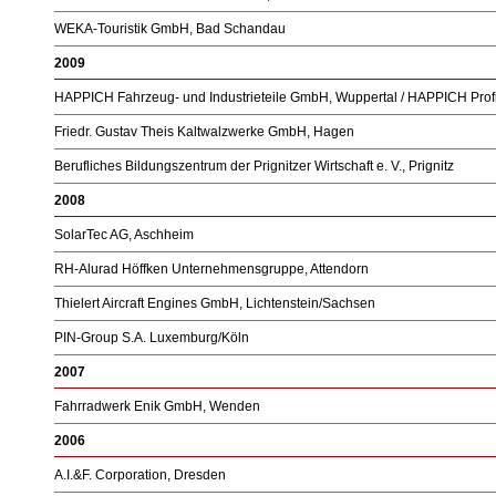
WEKA-Touristik GmbH, Bad Schandau
2009
HAPPICH Fahrzeug- und Industrieteile GmbH, Wuppertal / HAPPICH Prof
Friedr. Gustav Theis Kaltwalzwerke GmbH, Hagen
Berufliches Bildungszentrum der Prignitzer Wirtschaft e. V., Prignitz
2008
SolarTec AG, Aschheim
RH-Alurad Höffken Unternehmensgruppe, Attendorn
Thielert Aircraft Engines GmbH, Lichtenstein/Sachsen
PIN-Group S.A. Luxemburg/Köln
2007
Fahrradwerk Enik GmbH, Wenden
2006
A.I.&F. Corporation, Dresden