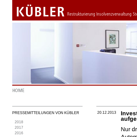
Restrukturierung Insolvenzverwaltung S
HOME
Inves
20.12.2013
PRESSEMITTEILUNGEN VON KÜBLER
aufg
2018
2017
Nur d
2016
Autom