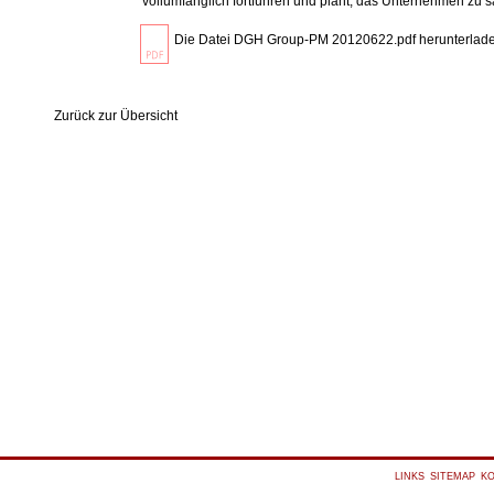
vollumfänglich fortführen und plant, das Unternehmen zu s
Die Datei DGH Group-PM 20120622.pdf herunterlad
Zurück zur Übersicht
LINKS
SITEMAP
K