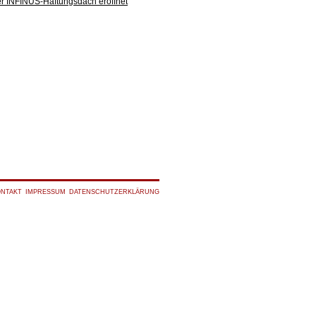
er INFINUS-Haftungsdach eröffnet
ONTAKT
IMPRESSUM
DATENSCHUTZERKLÄRUNG