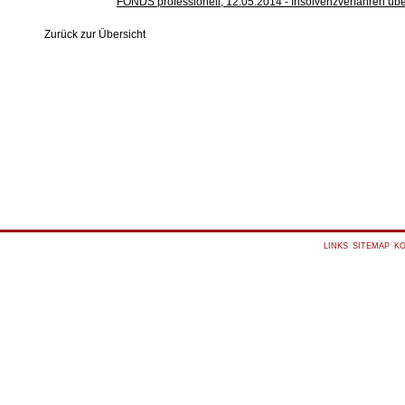
FONDS professionell, 12.05.2014 - Insolvenzverfahren üb
Zurück zur Übersicht
LINKS
SITEMAP
K